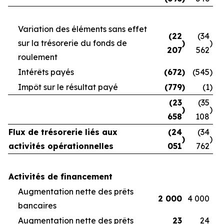
Variation des éléments sans effet
(22
(34
sur la trésorerie du fonds de
)
)
207
562
roulement
Intérêts payés
(672
)
(545
)
Impôt sur le résultat payé
(779
)
(1
)
(23
(35
)
)
658
108
Flux de trésorerie liés aux
(24
(34
)
)
activités opérationnelles
051
762
Activités de financement
Augmentation nette des prêts
2 000
4 000
bancaires
Augmentation nette des prêts
23
24