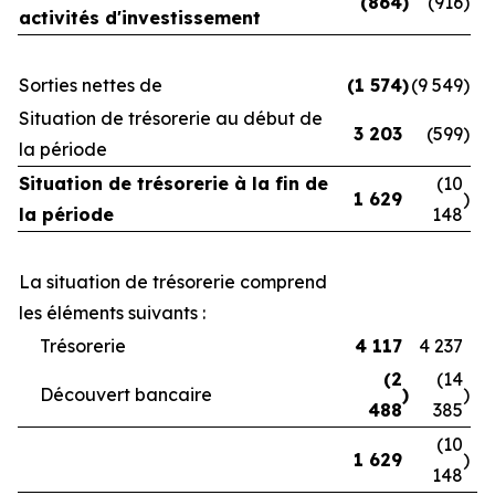
(864
)
(916
)
activités d'investissement
Sorties nettes de
(1 574
)
(9 549
)
Situation de trésorerie au début de
3 203
(599
)
la période
Situation de trésorerie à la fin de
(10
1 629
)
la période
148
La situation de trésorerie comprend
les éléments suivants :
Trésorerie
4 117
4 237
(2
(14
Découvert bancaire
)
)
488
385
(10
1 629
)
148