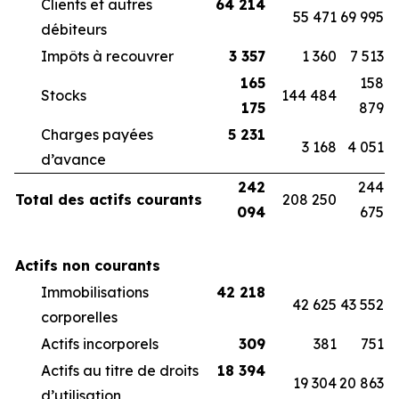
Clients et autres
64 214
55 471
69 995
débiteurs
Impôts à recouvrer
3 357
1 360
7 513
165
158
Stocks
144 484
175
879
Charges payées
5 231
3 168
4 051
d’avance
242
244
Total des actifs courants
208 250
094
675
Actifs non courants
Immobilisations
42 218
42 625
43 552
corporelles
Actifs incorporels
309
381
751
Actifs au titre de droits
18 394
19 304
20 863
d’utilisation