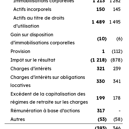
Immobilisations corporelles
1 213
1 262
Actifs incorporels
150
145
Actifs au titre de droits
1 489
1 495
d’utilisation
Gain sur disposition
(10
)
(6
)
d’immobilisations corporelles
Provision
1
(112
)
Impôt sur le résultat
(1 218
)
(878
)
Charges d’intérêts
321
239
Charges d’intérêts sur obligations
330
341
locatives
Excédent de la capitalisation des
199
178
régimes de retraite sur les charges
Rémunération à base d’actions
317
-
Autres
(53
)
(58
)
(393
)
346