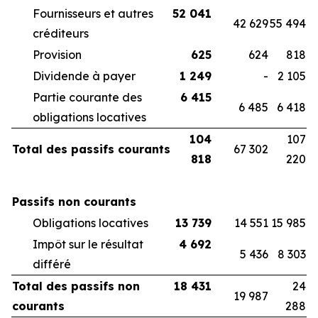
Fournisseurs et autres
52 041
42 629
55 494
créditeurs
Provision
625
624
818
Dividende à payer
1 249
-
2 105
Partie courante des
6 415
6 485
6 418
obligations locatives
104
107
Total des passifs courants
67 302
818
220
Passifs non courants
Obligations locatives
13 739
14 551
15 985
Impôt sur le résultat
4 692
5 436
8 303
différé
Total des passifs non
18 431
24
19 987
courants
288