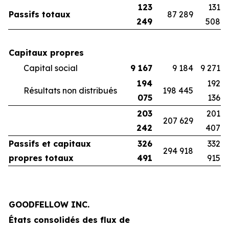
123
131
Passifs totaux
87 289
249
508
Capitaux propres
Capital social
9 167
9 184
9 271
194
192
Résultats non distribués
198 445
075
136
203
201
207 629
242
407
Passifs et capitaux
326
332
294 918
propres totaux
491
915
GOODFELLOW INC.
États consolidés des flux de