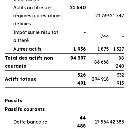
Actifs au titre des
21 540
régimes à prestations
21 739
21 747
définies
Impôt sur le résultat
-
744
-
différé
Autres actifs
1 936
1 875
1 327
Total des actifs non
84 397
88
86 668
courants
240
326
332
Actifs totaux
294 918
491
915
Passifs
Passifs courants
44
Dette bancaire
17 564
42 385
488