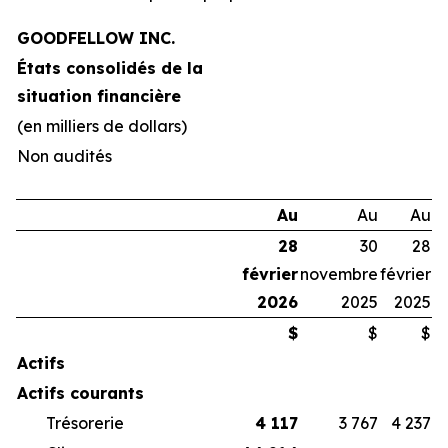
GOODFELLOW INC.
États consolidés de la
situation financière
(en milliers de dollars)
Non audités
Au
Au
Au
28
30
28
février
novembre
février
2026
2025
2025
$
$
$
Actifs
Actifs courants
Trésorerie
4 117
3 767
4 237