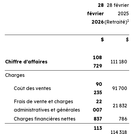
28
28 février
février
2025
1
2026
(Retraité)
$
$
108
Chiffre d’affaires
111 180
729
Charges
90
Coût des ventes
91 700
235
Frais de vente et charges
22
21 832
administratives et générales
007
Charges financières nettes
837
786
113
114 318