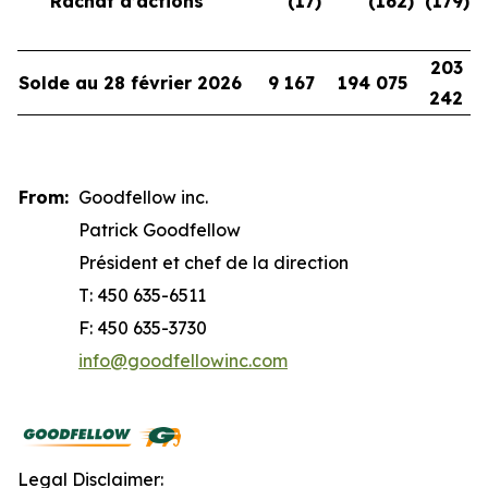
Rachat d’actions
(17
)
(162
)
(179
)
203
Solde au 28 février 2026
9 167
194 075
242
From:
Goodfellow inc.
Patrick Goodfellow
Président et chef de la direction
T: 450 635-6511
F: 450 635-3730
info@goodfellowinc.com
Legal Disclaimer: