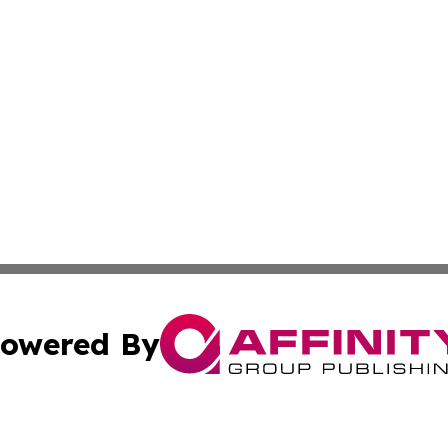
owered By
ubmit Press Release
Terms & Conditions
Copyright/DMCA