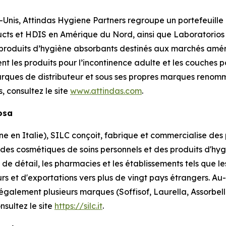
-Unis, Attindas Hygiene Partners regroupe un portefeuill
cts et HDIS en Amérique du Nord, ainsi que Laboratorios
 produits d’hygiène absorbants destinés aux marchés amér
ent les produits pour l’incontinence adulte et les couches
rques de distributeur et sous ses propres marques reno
s, consultez le site
www.attindas.com
.
losa
en Italie), SILC conçoit, fabrique et commercialise des p
 des cosmétiques de soins personnels et des produits d'h
de détail, les pharmacies et les établissements tels que les
rs et d'exportations vers plus de vingt pays étrangers. 
 également plusieurs marques (Soffisof, Laurella, Assorbe
nsultez le site
https://silc.it
.