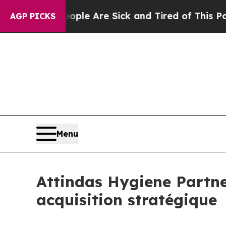
n Win: “People Are Sick and Tired of This Politic
AGP PICKS
Menu
Attindas Hygiene Partne
acquisition stratégique