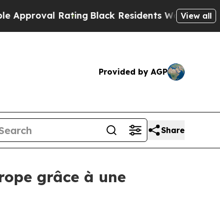
pproval Rating
Black Residents Warned of Abusiv
View all
Provided by AGP
Share
urope grâce à une