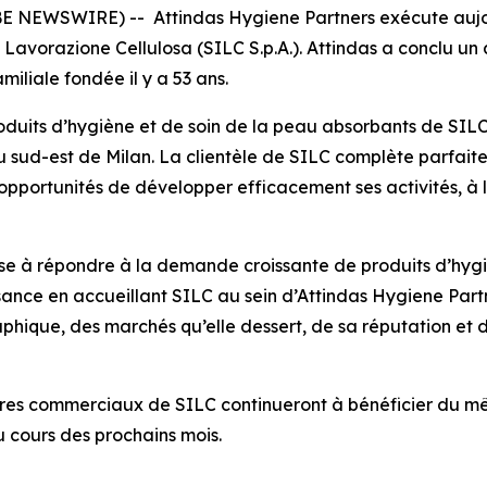
BE NEWSWIRE) -- Attindas Hygiene Partners exécute aujo
a Lavorazione Cellulosa (SILC S.p.A.). Attindas a conclu u
amiliale fondée il y a 53 ans.
roduits d’hygiène et de soin de la peau absorbants de SILC
 sud-est de Milan. La clientèle de SILC complète parfaite
 opportunités de développer efficacement ses activités, à 
se à répondre à la demande croissante de produits d’hygi
ssance en accueillant SILC au sein d’Attindas Hygiene Par
aphique, des marchés qu’elle dessert, de sa réputation et
enaires commerciaux de SILC continueront à bénéficier du 
u cours des prochains mois.