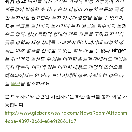
위험
경고
:
디지털
자산
가격은
언제나
변동
가능하며
가격
변동성이
발생할
수
있다
.
손실
감당이
가능한
수준의
금액
만
투자하길
권고한다
.
투자
가치가
영향을
받을
수
있으며
재무
목표를
달성하지
못하거나
투자
원금을
회수하지
못할
수도
있다
.
항상
독립적
형태의
재무
자문을
구하고
자신의
금융
경험과
재정
상태를
고려해야
한다
.
과거에
달성한
성
과는
미래
성과를
신뢰할
수
있는
척도가
될
수
없다. Bitget
은 귀하에게 발생할 수 있는 어떠한 손실에 대해서도 책임을
지지 않는다. 여기에 있는 어떠한 내용도 재정적 조언으로
해석되어서는 안 된다. 보다 자세한 정보가 필요한 경우 다
음
약관
을 참조하세요
본 보도자료와 관련된 사진자료는 하단 링크를 통해 이용 가
능합니다.
http://www.globenewswire.com/NewsRoom/Attachme
4cbe-4897-8661-e8e9f28611d7