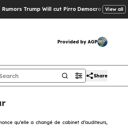
s Trump Will cut Pirro
Democratic Socialists of
View all
Provided by AGP
Share
ur
once qu’elle a changé de cabinet d’auditeurs,