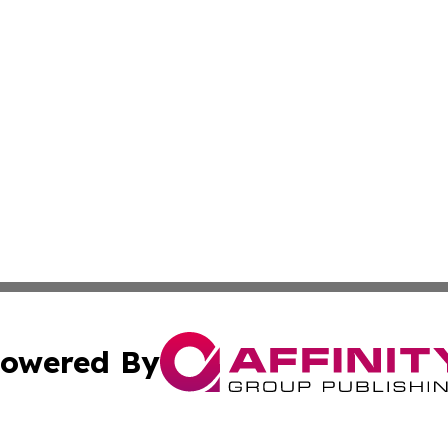
owered By
ubmit Press Release
Terms & Conditions
Copyright/DMCA