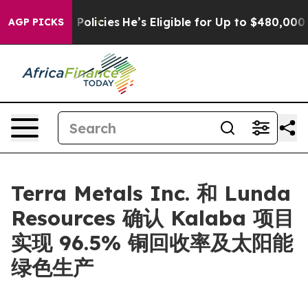
e-Saving Policies
He’s Eligible for Up to $480,000 Aft
AGP PICKS
Terra Metals Inc. 和 Lunda
Resources 确认 Kalaba 项目
实现 96.5% 铜回收率及太阳能
绿色生产