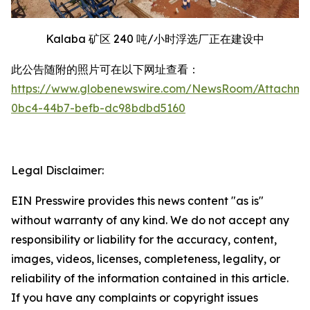
Kalaba 矿区 240 吨/小时浮选厂正在建设中
此公告随附的照片可在以下网址查看：
https://www.globenewswire.com/NewsRoom/Attachm
0bc4-44b7-befb-dc98bdbd5160
Legal Disclaimer:
EIN Presswire provides this news content "as is"
without warranty of any kind. We do not accept any
responsibility or liability for the accuracy, content,
images, videos, licenses, completeness, legality, or
reliability of the information contained in this article.
If you have any complaints or copyright issues