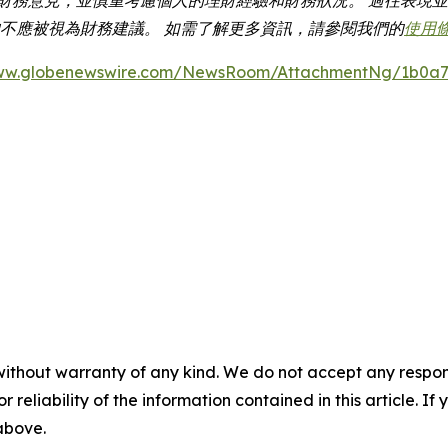
容均不應被視為財務建議。 如需了解更多資訊，請參閱我們的
使用
www.globenewswire.com/NewsRoom/AttachmentNg/1b0a7
without warranty of any kind. We do not accept any responsib
r reliability of the information contained in this article. I
 above.