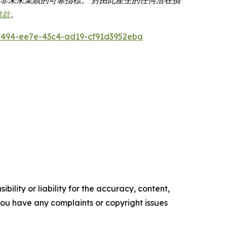
條款
。
494-ee7e-43c4-ad19-cf91d3952eba
ility or liability for the accuracy, content,
f you have any complaints or copyright issues