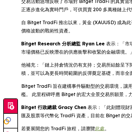
交易活動急增反映了市場對 Bitget TradFi 
正逐步進化為實時門戶，可供買賣 200 多萬種鏈
自 Bitget TradFi 推出以來，黃金 (XA
價格波動的戰術性資產。
Bitget Research 分析總監 Ryan Lee
表示：「市
市場價格已反映潛在的供應衝擊和收緊的金融環境。
他補充：「鏈上持倉情況仍有支持；交易所結餘呈下降
積，並可以為更長時間範圍的反彈奠定基礎，而非全
Bitget TradFi 旨在建構事件驅動型的交易環境，
檻。 此里程碑呼應 Bitget 的宏大全景交易所
Bitget 行政總裁 Gracy Chen
表示：「此刻體現財
匯及股票等代幣化 TradFi 資產，目前在 Bitget
若要展開您的 TradFi 旅程，請瀏覽
此處
。