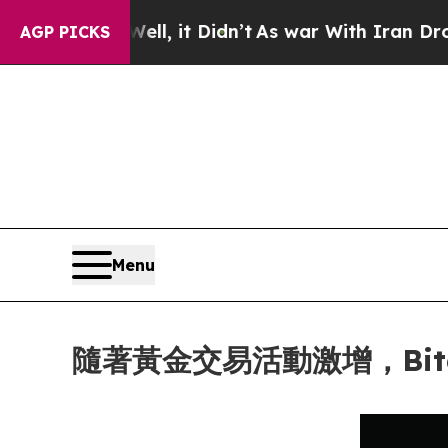
. Well, it Didn’t
As war With Iran Drove oil Pr
AGP PICKS
Menu
隨著黃金交易活動激增，Bitge