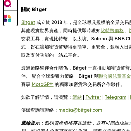
關於 Bitget
Bitget
成立於 2018 年，是全球最具規模的全景交易所
其他現實世界資產，同時提供即時獲知
比特幣價格
、
交易工具，實現比特幣、以太坊、Solana 與 BNB
式，旨在讓加密貨幣變得更簡單、更安全，並融入日常
取及支付功能的一站式平台。
透過策略夥伴合作關係，Bitget 一直推動加密貨
伴。 配合全球影響力策略，Bitget 與
聯合國兒童基金會 
賽事
MotoGP™
的獨家加密貨幣交易所合作夥伴。
如欲了解詳情，請瀏覽：
網站
|
Twitter
|
Telegram
|
傳媒查詢請聯絡：
media@bitget.com
風險提示：
數碼資產價格存在波動，並有可能出現巨
現，或投資本金有可能無法收回。 請務必徵詢獨立的