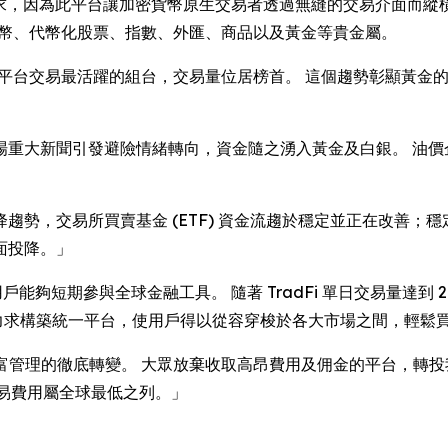
的真實需求，因為此平台讓加密貨幣原生交易者透過無縫的交易介面而縱橫
上代幣、代幣化股票、指數、外匯、商品以及黃金等貴金屬。
UUSD) 成為此平台交易最活躍的組台，交易量位居榜首。 這個趨勢
場重大新聞引發避險情緒轉向，資金隨之湧入黃金及白銀。 油價企
」
趨勢，交易所買賣基金 (ETF) 資金流趨於穩定並正在改善；
面投降。」
讓用戶能夠短期參與全球金融工具。 隨著 TradFi 單日交易量達到 
願景，力求構築統一平台，使用戶得以從容穿梭於各大市場之間，輕鬆
富管理的徹底轉變。 大眾放棄收取高昂費用及佣金的平台，轉投
 的交易費用屬全球最低之列。」