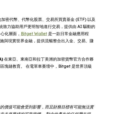
的加密代幣、代幣化股票、交易所買賣基金 (ETF) 以及
統致力協助用戶更明智地進行交易，提供由 AI 驅動的
中心化層面，
Bitget Wallet
是一款日常金融應用程
礎設施與現實世界金融，提供流暢整合出入金、交易、賺
)
在東亞、東南亞和拉丁美洲的加密貨幣官方合作夥
供區塊鏈教育。 在電單車賽壇中，Bitget 是世界頂級
資的價值可能會受到影響，而且財務目標有可能無法實
非未來業績的可靠指標。 對由此產生的任何潛在損