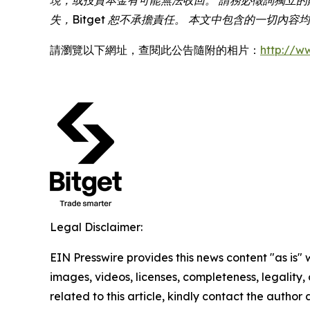
失，Bitget 恕不承擔責任。 本文中包含的一切內
請瀏覽以下網址，查閱此公告隨附的相片：
http://
Legal Disclaimer:
EIN Presswire provides this news content "as is" 
images, videos, licenses, completeness, legality, o
related to this article, kindly contact the author