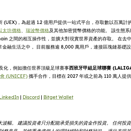
 (UEX)，為超過 1.2 億用戶提供一站式平台，存取數以百萬計
以太坊價格
、
瑞波幣價格
及其他加密貨幣價格的功能。 該生態系
 Chain 之間的相互操作性，並擴大對現實世界資產的存取。 在去
金融生活之中， 目前服務逾 8,000 萬用戶，連接區塊鏈基
幣普及化，例如擔任世界頂級足球賽事
西班牙甲組足球聯賽 (LALIGA
(UNICEF)
攜手合作，目標在 2027 年或之前為 110 萬人提
LinkedIn
|
Discord
|
Bitget Wallet
大波幅。 建議投資者只分配能承受損失的資金作投資。 任何投
財務意見，並慎重考慮個人的理財經驗和財務狀況。 過往表現並