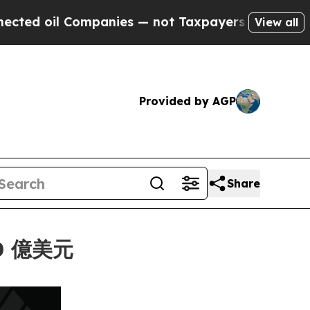
il Companies — not Taxpayers — the Chance to Cas
View all
Provided by AGP
Share
0 億美元