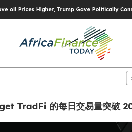
ices Higher, Trump Gave Politically Connected o
t TradFi 的每日交易量突破 2