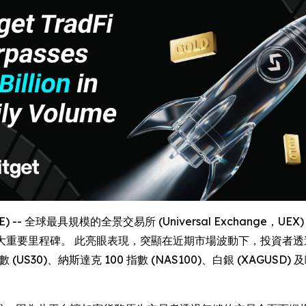
RE) -- 全球最具規模的全景交易所 (Universal Exchange，UEX
大重要里程碑。 此亮眼表現，突顯在近期市場波動下，投資者
US30)、納斯達克 100 指數 (NAS100)、白銀 (XAGUSD)